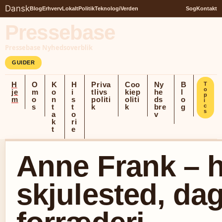
Dansk
Blog
Erhverv
Lokalt
Politik
Teknologi
Verden
Sog
Kontakt
Pressebase
Pressebase Nyhedsoverblik
GUIDER
H
O
K
H
Priva
Coo
Ny
B
T
o
je
m
o
i
tlivs
kiep
he
l
p
m
o
n
s
politi
oliti
ds
o
i
s
t
t
k
k
bre
g
c
s
a
o
v
k
ri
t
e
Anne Frank – h
skjulested, da