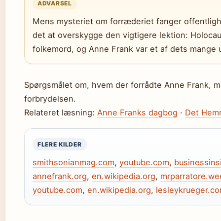
ADVARSEL
Mens mysteriet om forræderiet fanger offentli
det at overskygge den vigtigere lektion: Holocau
folkemord, og Anne Frank var et af dets mange u
Spørgsmålet om, hvem der forrådte Anne Frank, må 
forbrydelsen.
Relateret læsning:
Anne Franks dagbog
·
Det Hem
FLERE KILDER
smithsonianmag.com
,
youtube.com
,
businessins
annefrank.org
,
en.wikipedia.org
,
mrparratore.we
youtube.com
,
en.wikipedia.org
,
lesleykrueger.c