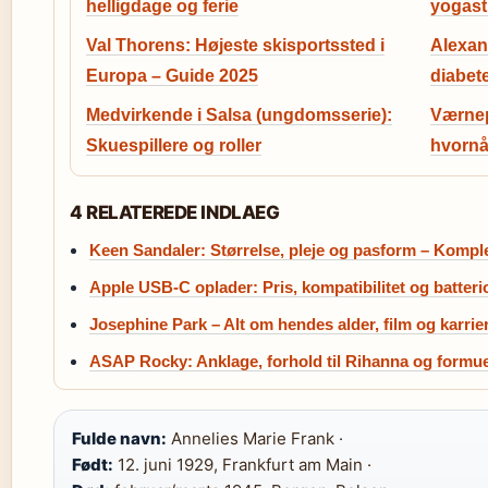
helligdage og ferie
yogast
Val Thorens: Højeste skisportssted i
Alexan
Europa – Guide 2025
diabet
Medvirkende i Salsa (ungdomsserie):
Værnepl
Skuespillere og roller
hvornår
4 RELATEREDE INDLAEG
Keen Sandaler: Størrelse, pleje og pasform – Kompl
Apple USB-C oplader: Pris, kompatibilitet og batter
Josephine Park – Alt om hendes alder, film og karrie
ASAP Rocky: Anklage, forhold til Rihanna og formu
Fulde navn:
Annelies Marie Frank ·
Født:
12. juni 1929, Frankfurt am Main ·