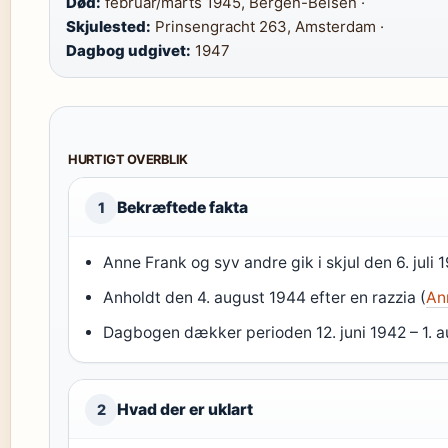
Død:
februar/marts 1945, Bergen-Belsen ·
Skjulested:
Prinsengracht 263, Amsterdam ·
Dagbog udgivet:
1947
HURTIGT OVERBLIK
Bekræftede fakta
1
Anne Frank og syv andre gik i skjul den 6. juli 
Anholdt den 4. august 1944 efter en razzia (
An
Dagbogen dækker perioden 12. juni 1942 – 1. a
Hvad der er uklart
2