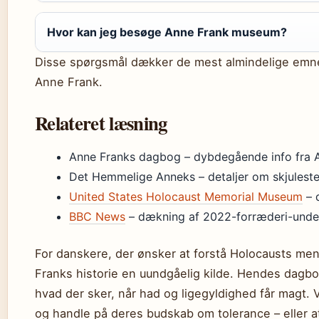
Hvor kan jeg besøge Anne Frank museum?
Disse spørgsmål dækker de mest almindelige emn
Anne Frank.
Relateret læsning
Anne Franks dagbog – dybdegående info fra 
Det Hemmelige Anneks – detaljer om skjulest
United States Holocaust Memorial Museum
– 
BBC News
– dækning af 2022-forræderi-unde
For danskere, der ønsker at forstå Holocausts me
Franks historie en uundgåelig kilde. Hendes dagbog
hvad der sker, når had og ligegyldighed får magt. V
og handle på deres budskab om tolerance – eller a