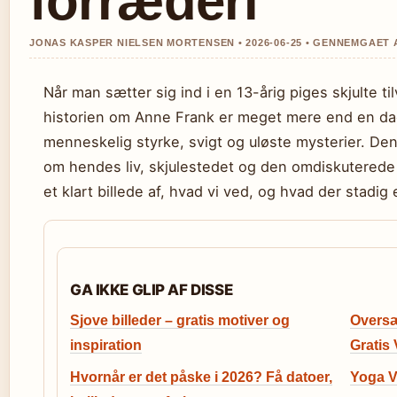
forræderi
JONAS KASPER NIELSEN MORTENSEN • 2026-06-25 • GENNEMGAET
Når man sætter sig ind i en 13-årig piges skjulte t
historien om Anne Frank er meget mere end en dag
menneskelig styrke, svigt og uløste mysterier. Den
om hendes liv, skjulestedet og den omdiskuterede 
et klart billede af, hvad vi ved, og hvad der stadig e
GA IKKE GLIP AF DISSE
Sjove billeder – gratis motiver og
Oversæ
inspiration
Gratis
Hvornår er det påske i 2026? Få datoer,
Yoga Ve