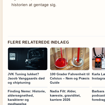
historien at gentage sig.
FLERE RELATEREDE INDLAEG
JVK Tuning lukket?
100 Grader Fahrenheit til
Karla Lø
Jacob Vanggaards død
Celsius – Nem og Præcis
Instagra
og chiptuning
Guide
Finding Nemo: Historie,
Nadia Filt: Alder,
Barbara 
aldersegnethed,
kæreste, graviditet,
podcast
karakterer og
karriere 2026
foredra
modtagelse