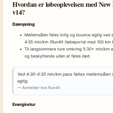
Hvordan er løbeoplevelsen med New 
v14?
Dæmpning
Mellemsålen føles livlig og bounce-agtig ved
4:35 min/km (Run4It (løbeportal med 100 km t
Til langsommere ture omkring 5:30+ min/km 
og beskyttende uden at føles død.
Ved 4:30-4:35 min/km pace føltes mellemsålen l
agtig.
— Anmelder hos Run4It
Energiretur