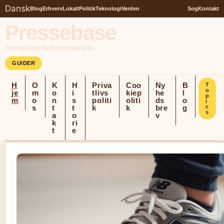
Dansk
Blog
Erhverv
Lokalt
Politik
Teknologi
Verden
Sog
Kontakt
Pressebase
Pressebase Nyhedsoverblik
GUIDER
H
O
K
H
Priva
Coo
Ny
B
T
o
je
m
o
i
tlivs
kiep
he
l
p
m
o
n
s
politi
oliti
ds
o
i
s
t
t
k
k
bre
g
c
s
a
o
v
k
ri
t
e