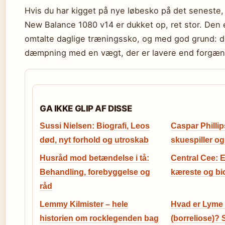
Hvis du har kigget på nye løbesko på det seneste, 
New Balance 1080 v14 er dukket op, ret stor. Den 
omtalte daglige træningssko, og med god grund: 
dæmpning med en vægt, der er lavere end forgæn
GA IKKE GLIP AF DISSE
Sussi Nielsen: Biografi, Leos
Caspar Philli
død, nyt forhold og utroskab
skuespiller o
Husråd mod betændelse i tå:
Central Cee: Et
Behandling, forebyggelse og
kæreste og bi
råd
Lemmy Kilmister – hele
Hvad er Lyme
historien om rocklegenden bag
(borreliose)?