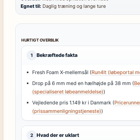
Egnet til:
Daglig træning og lange ture
HURTIGT OVERBLIK
Bekræftede fakta
1
Fresh Foam X-mellemsål (
Run4It (løbeportal m
Drop på 6 mm med en hælhøjde på 38 mm (
Be
(specialiseret løbeanmeldelse)
)
Vejledende pris 1.149 kr i Danmark (
Pricerunne
(prissammenligningstjeneste)
)
Hvad der er uklart
2