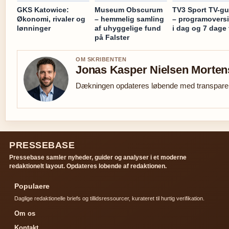
GKS Katowice:
Museum Obscurum
TV3 Sport TV-gu
Økonomi, rivaler og
– hemmelig samling
– programovers
lønninger
af uhyggelige fund
i dag og 7 dage
på Falster
OM SKRIBENTEN
Jonas Kasper Nielsen Morte
Dækningen opdateres løbende med transparent
PRESSEBASE
Pressebase samler nyheder, guider og analyser i et moderne
redaktionelt layout. Opdateres lobende af redaktionen.
Populaere
Daglige redaktionelle briefs og tillidsressourcer, kurateret til hurtig verifikation.
Om os
Kontakt