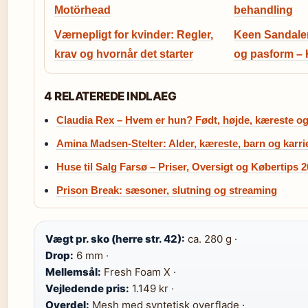
Motörhead
behandling
Værnepligt for kvinder: Regler,
Keen Sandaler:
krav og hvornår det starter
og pasform – 
4 RELATEREDE INDLAEG
Claudia Rex – Hvem er hun? Født, højde, kæreste og
Amina Madsen-Stelter: Alder, kæreste, barn og karri
Huse til Salg Farsø – Priser, Oversigt og Købertips 
Prison Break: sæsoner, slutning og streaming
Vægt pr. sko (herre str. 42):
ca. 280 g ·
Drop:
6 mm ·
Mellemsål:
Fresh Foam X ·
Vejledende pris:
1.149 kr ·
Overdel:
Mesh med syntetisk overflade ·