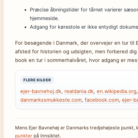
Præcise åbningstider for tårnet varierer sæso
hjemmeside.
Adgang for kørestole er ikke entydigt dokumen
For besøgende i Danmark, der overvejer en tur til 
afsted for historien og udsigten, men forbered dig 
book en tur i sommerhalvåret, hvor adgang er mest 
FLERE KILDER
ejer-bavnehoj.dk
,
realdania.dk
,
en.wikipedia.org
danmarkssmukkeste.com
,
facebook.com
,
ejer-b
Mens Ejer Bavnehøj er Danmarks tredjehøjeste punkt,
punkter
på Innsiktet.