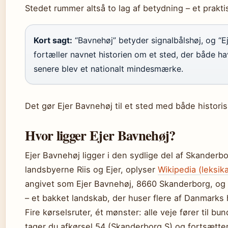
Stedet rummer altså to lag af betydning – et prakt
Kort sagt:
“Bavnehøj” betyder signalbålshøj, og “
fortæller navnet historien om et sted, der både h
senere blev et nationalt mindesmærke.
Det gør Ejer Bavnehøj til et sted med både histor
Hvor ligger Ejer Bavnehøj?
Ejer Bavnehøj ligger i den sydlige del af Skander
landsbyerne Riis og Ejer, oplyser
Wikipedia (leksik
angivet som Ejer Bavnehøj, 8660 Skanderborg, og 
– et bakket landskab, der huser flere af Danmarks 
Fire kørselsruter, ét mønster: alle veje fører til b
tager du afkørsel 54 (Skanderborg S) og fortsætter 