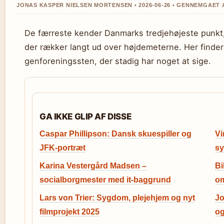
JONAS KASPER NIELSEN MORTENSEN • 2026-06-26 • GENNEMGAET
De færreste kender Danmarks tredjehøjeste punkt
der rækker langt ud over højdemeterne. Her finder d
genforeningssten, der stadig har noget at sige.
GA IKKE GLIP AF DISSE
Caspar Phillipson: Dansk skuespiller og
Vi
JFK-portræt
sy
Karina Vestergård Madsen –
Bi
socialborgmester med it-baggrund
o
Lars von Trier: Sygdom, plejehjem og nyt
Jo
filmprojekt 2025
og