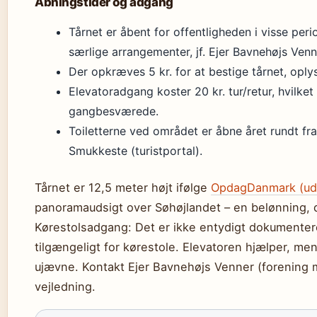
Åbningstider og adgang
Tårnet er åbent for offentligheden i visse pe
særlige arrangementer, jf. Ejer Bavnehøjs Venn
Der opkræves 5 kr. for at bestige tårnet, opl
Elevatoradgang koster 20 kr. tur/retur, hvilket 
gangbesværede.
Toiletterne ved området er åbne året rundt fra
Smukkeste (turistportal).
Tårnet er 12,5 meter højt ifølge
OpdagDanmark (udf
panoramaudsigt over Søhøjlandet – en belønning, d
Kørestolsadgang: Det er ikke entydigt dokumenteret
tilgængeligt for kørestole. Elevatoren hjælper, m
ujævne. Kontakt Ejer Bavnehøjs Venner (forening m
vejledning.