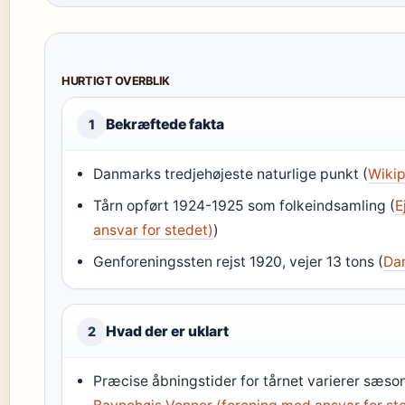
HURTIGT OVERBLIK
Bekræftede fakta
1
Danmarks tredjehøjeste naturlige punkt (
Wikip
Tårn opført 1924-1925 som folkeindsamling (
E
ansvar for stedet)
)
Genforeningssten rejst 1920, vejer 13 tons (
Da
Hvad der er uklart
2
Præcise åbningstider for tårnet varierer sæso