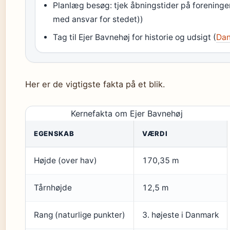
Planlæg besøg: tjek åbningstider på foreninge
med ansvar for stedet))
Tag til Ejer Bavnehøj for historie og udsigt (
Dan
Her er de vigtigste fakta på et blik.
Kernefakta om Ejer Bavnehøj
EGENSKAB
VÆRDI
Højde (over hav)
170,35 m
Tårnhøjde
12,5 m
Rang (naturlige punkter)
3. højeste i Danmark