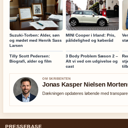
Suzuki-Torben: Alder, søn
MINI Cooper i Irland: Pris,
Ver
og mødet med Henrik Sass
pålidelighed og køberåd
stø
Larsen
Tilly Scott Pedersen:
3 Body Problem Sæson 2 –
Ren
Biografi, alder og film
Alt vi ved om udgivelse og
stj
cast
ti
OM SKRIBENTEN
Jonas Kasper Nielsen Morte
Dækningen opdateres løbende med transparent
PRESSEBASE