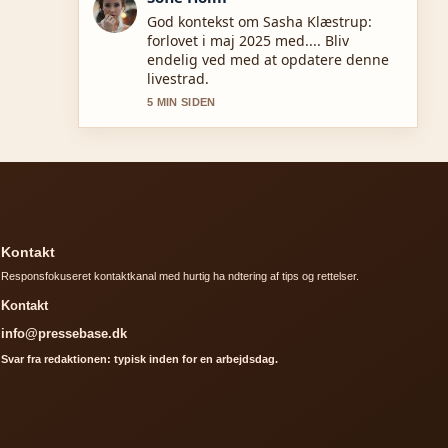
Daekningen af Pernille Højmark:
Biografi, karriere og aktuelle projekter
virker solid og nem at folge.
7 MIN SIDEN
Kontakt
Responsfokuseret kontaktkanal med hurtig ha ndtering af tips og rettelser.
Kontakt
info@pressebase.dk
Svar fra redaktionen: typisk inden for en arbejdsdag.