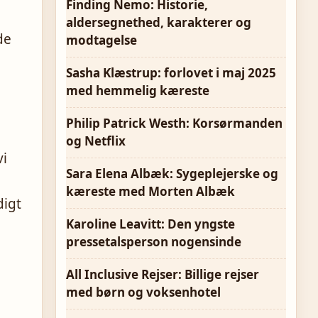
Finding Nemo: Historie,
aldersegnethed, karakterer og
de
modtagelse
Sasha Klæstrup: forlovet i maj 2025
med hemmelig kæreste
Philip Patrick Westh: Korsørmanden
og Netflix
vi
Sara Elena Albæk: Sygeplejerske og
kæreste med Morten Albæk
digt
Karoline Leavitt: Den yngste
pressetalsperson nogensinde
All Inclusive Rejser: Billige rejser
med børn og voksenhotel