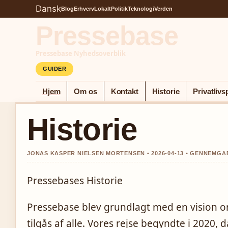
Dansk
Blog
Erhverv
Lokalt
Politik
Teknologi
Verden
Pressebase
Pressebase Nyhedsoverblik
GUIDER
Hjem
Om os
Kontakt
Historie
Privatlivsp
Historie
JONAS KASPER NIELSEN MORTENSEN • 2026-04-13 • GENNEMGA
Pressebases Historie
Pressebase blev grundlagt med en vision o
tilgås af alle. Vores rejse begyndte i 2020, 