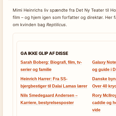
Mimi Heinrichs liv spændte fra Det Ny Teater til H
film – og hjem igen som forfatter og direktør. Her f
om kvinden bag
Reptilicus
.
GA IKKE GLIP AF DISSE
Sarah Boberg: Biografi, film, tv-
Galaxy Note
serier og familie
og guide i 
Heinrich Harrer: Fra SS-
Danske byna
bjergbestiger til Dalai Lamas lærer
Over 40 kry
Nils Smedegaard Andersen –
Rory McIlro
Karriere, bestyrelsesposter
caddie og he
vide