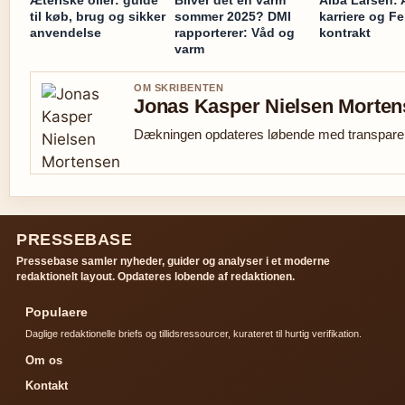
Æteriske olier: guide
Bliver det en varm
Alba Larsen: 
til køb, brug og sikker
sommer 2025? DMI
karriere og Fer
anvendelse
rapporterer: Våd og
kontrakt
varm
OM SKRIBENTEN
Jonas Kasper Nielsen Morte
Dækningen opdateres løbende med transparent
PRESSEBASE
Pressebase samler nyheder, guider og analyser i et moderne
redaktionelt layout. Opdateres lobende af redaktionen.
Populaere
Daglige redaktionelle briefs og tillidsressourcer, kurateret til hurtig verifikation.
Om os
Kontakt