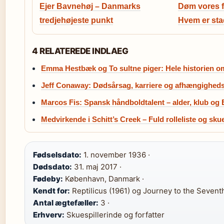
Ejer Bavnehøj – Danmarks
Døm vores f
tredjehøjeste punkt
Hvem er sta
4 RELATEREDE INDLAEG
Emma Hestbæk og To sultne piger: Hele historien o
Jeff Conaway: Dødsårsag, karriere og afhængighe
Marcos Fis: Spansk håndboldtalent – alder, klub og
Medvirkende i Schitt’s Creek – Fuld rolleliste og skue
Fødselsdato:
1. november 1936 ·
Dødsdato:
31. maj 2017 ·
Fødeby:
København, Danmark ·
Kendt for:
Reptilicus (1961) og Journey to the Seventh
Antal ægtefæller:
3 ·
Erhverv:
Skuespillerinde og forfatter