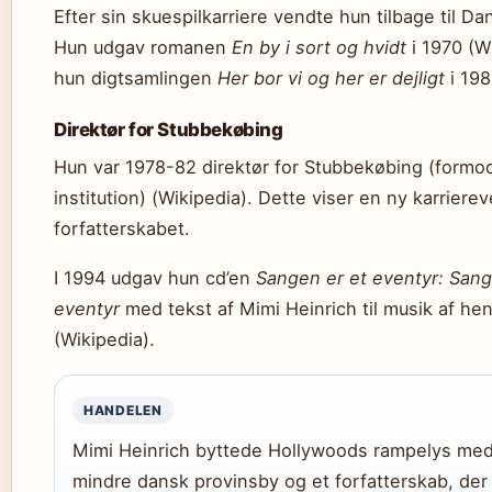
Efter sin skuespilkarriere vendte hun tilbage til Da
Hun udgav romanen
En by i sort og hvidt
i 1970 (W
hun digtsamlingen
Her bor vi og her er dejligt
i 198
Direktør for Stubbekøbing
Hun var 1978-82 direktør for Stubbekøbing (formod
institution) (Wikipedia). Dette viser en ny karrierev
forfatterskabet.
I 1994 udgav hun cd’en
Sangen er et eventyr: San
eventyr
med tekst af Mimi Heinrich til musik af h
(Wikipedia).
HANDELEN
Mimi Heinrich byttede Hollywoods rampelys med 
mindre dansk provinsby og et forfatterskab, der