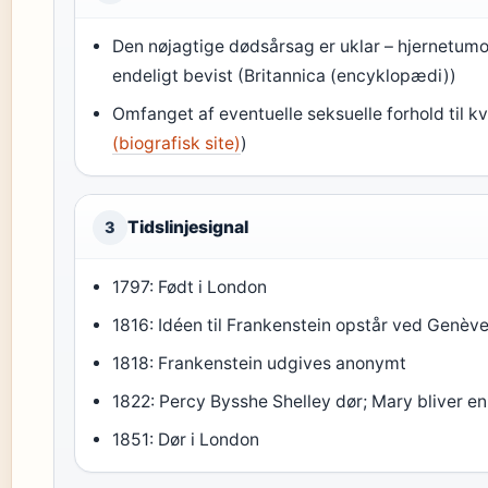
Den nøjagtige dødsårsag er uklar – hjernetumo
endeligt bevist (Britannica (encyklopædi))
Omfanget af eventuelle seksuelle forhold til k
(biografisk site)
)
Tidslinjesignal
3
1797: Født i London
1816: Idéen til Frankenstein opstår ved Genèv
1818: Frankenstein udgives anonymt
1822: Percy Bysshe Shelley dør; Mary bliver e
1851: Dør i London