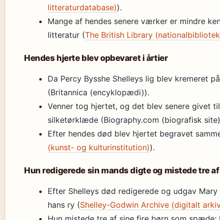
litteraturdatabase)
).
Mange af hendes senere værker er mindre kend
litteratur (
The British Library (nationalbibliotek
Hendes hjerte blev opbevaret i årtier
Da Percy Bysshe Shelleys lig blev kremeret på
(Britannica (encyklopædi)).
Venner tog hjertet, og det blev senere givet t
silketørklæde (Biography.com (biografisk site)
Efter hendes død blev hjertet begravet samm
(kunst- og kulturinstitution)
).
Hun redigerede sin mands digte og mistede tre af 
Efter Shelleys død redigerede og udgav Mary h
hans ry (
Shelley-Godwin Archive (digitalt arki
Hun mistede tre af sine fire børn som spæde;