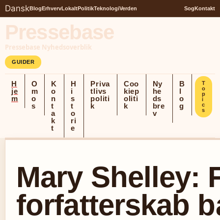
Dansk
Blog
Erhverv
Lokalt
Politik
Teknologi
Verden
Sog
Kontakt
Pressebase
Pressebase Nyhedsoverblik
GUIDER
H
O
K
H
Priva
Coo
Ny
B
T
o
je
m
o
i
tlivs
kiep
he
l
p
m
o
n
s
politi
oliti
ds
o
i
s
t
t
k
k
bre
g
c
s
a
o
v
k
ri
t
e
Mary Shelley: F
forfatterskab 