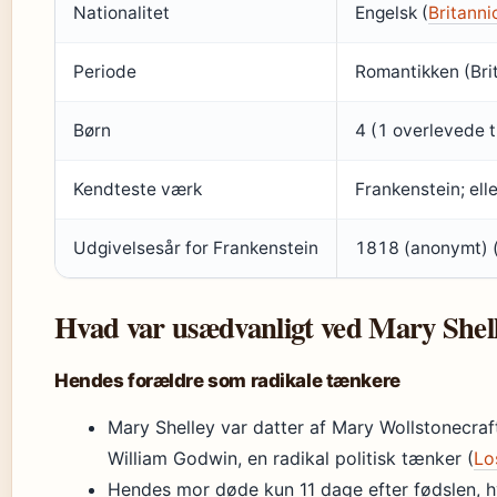
Nationalitet
Engelsk (
Britanni
Periode
Romantikken (Bri
Børn
4 (1 overlevede t
Kendteste værk
Frankenstein; el
Udgivelsesår for Frankenstein
1818 (anonymt) (
Hvad var usædvanligt ved Mary Shell
Hendes forældre som radikale tænkere
Mary Shelley var datter af Mary Wollstonecraft,
William Godwin, en radikal politisk tænker (
Lo
Hendes mor døde kun 11 dage efter fødslen, hv