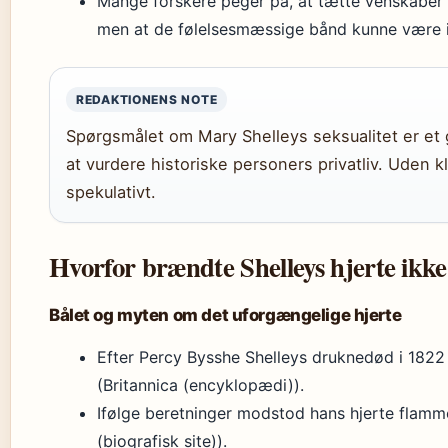
Mange forskere peger på, at tætte venskaber m
men at de følelsesmæssige bånd kunne være int
REDAKTIONENS NOTE
Spørgsmålet om Mary Shelleys seksualitet er et
at vurdere historiske personers privatliv. Uden k
spekulativt.
Hvorfor brændte Shelleys hjerte ikk
Bålet og myten om det uforgængelige hjerte
Efter Percy Bysshe Shelleys druknedød i 1822 
(Britannica (encyklopædi)).
Ifølge beretninger modstod hans hjerte flamm
(biografisk site)).