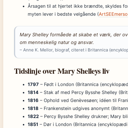
Årsagen til at hjertet ikke brændte, skyldes fo
myten lever i bedste velgående (
ArtSEEmerson 
Mary Shelley formåede at skabe et værk, der over
om menneskelig natur og ansvar.
– Anne K. Mellor, biograf, citeret i Britannica (encykl
Tidslinje over Mary Shelleys liv
1797
– Født i London (Britannica (encyklopæd
1814
– Stak af med Percy Bysshe Shelley (Bri
1816
– Ophold ved Genèvesøen; idéen til Fran
1818
– Frankenstein udgives anonymt (Britann
1822
– Percy Bysshe Shelley drukner; Mary bli
1851
– Dør i London (Britannica (encyklopædi