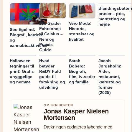
Blandingsbatteri
bruser – pris,
montering og
100 Grader
Vero Moda:
højde
Fahrenheit
Historie,
Søs Egelind:
til Celsius –
størrelser og
Biografi, karriere
Nem og
kvalitet
og
Præcis
cannabisaktivisme
Guide
Halloween
Hvad
Sarah
Jacob
tegninger til
betyder
Boberg:
Jørgsholm:
print: Gratis
R&D? Fuld
Biografi,
Alder,
uhyggelige
guide til
film, tv-serier
restaurant,
og nemme
forskning og
og familie
kæreste og
udvikling
formue
(2025)
OM SKRIBENTEN
Jonas Kasper Nielsen
Mortensen
Dækningen opdateres løbende med