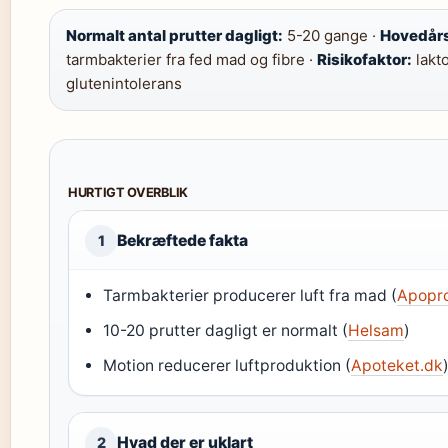
Normalt antal prutter dagligt:
5-20 gange ·
Hovedårsa
tarmbakterier fra fed mad og fibre ·
Risikofaktor:
lakto
glutenintolerans
HURTIGT OVERBLIK
Bekræftede fakta
1
Tarmbakterier producerer luft fra mad (
Apopr
10-20 prutter dagligt er normalt (
Helsam
)
Motion reducerer luftproduktion (
Apoteket.dk
Hvad der er uklart
2