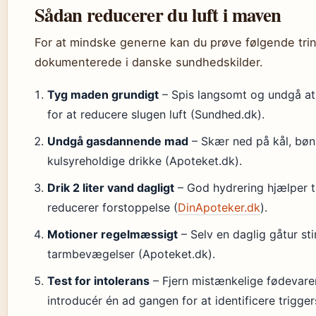
Sådan reducerer du luft i maven
For at mindske generne kan du prøve følgende trin,
dokumenterede i danske sundhedskilder.
Tyg maden grundigt
– Spis langsomt og undgå at
for at reducere slugen luft (Sundhed.dk).
Undgå gasdannende mad
– Skær ned på kål, bønn
kulsyreholdige drikke (Apoteket.dk).
Drik 2 liter vand dagligt
– God hydrering hjælper 
reducerer forstoppelse (
DinApoteker.dk
).
Motioner regelmæssigt
– Selv en daglig gåtur st
tarmbevægelser (Apoteket.dk).
Test for intolerans
– Fjern mistænkelige fødevarer
introducér én ad gangen for at identificere trigge