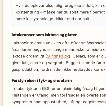
Hvis du oplever pludselig forøgelse af luft, kan 
kostændring – måske har du spist mere fiberrigt
mere kulsyreholdige drikke end normalt.
Intoleranser som laktose og gluten
Laktoseintolerans udvikles ofte efter småbarnsald
årsalderen begynder mange mennesker at miste ev
laktose ordentligt (
Sundhed.dk
). Cøliaki, som er gl
giver luft, diarré og vægttab. Begge tilstande fører 
gasproduktion, fordi maden ikke nedbrydes korrekt
Forstyrrelser i tyk- og endetarm
Irritabel tyktarm (IBS) er en almindelig årsag til ge
Tilstanden er ufarlig, men forårsager en overføls
symptomer som oppustethed, luft og uregelmæssig