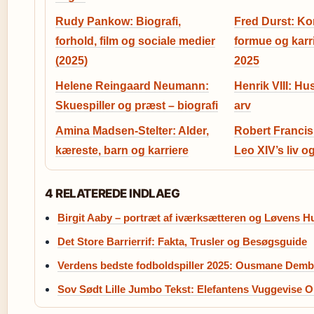
Rudy Pankow: Biografi,
Fred Durst: Ko
forhold, film og sociale medier
formue og karri
(2025)
2025
Helene Reingaard Neumann:
Henrik VIII: Hu
Skuespiller og præst – biografi
arv
Amina Madsen-Stelter: Alder,
Robert Francis
kæreste, barn og karriere
Leo XIV’s liv o
4 RELATEREDE INDLAEG
Birgit Aaby – portræt af iværksætteren og Løvens H
Det Store Barrierrif: Fakta, Trusler og Besøgsguide
Verdens bedste fodboldspiller 2025: Ousmane Demb
Sov Sødt Lille Jumbo Tekst: Elefantens Vuggevise Or