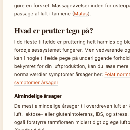
gøre en forskel. Massageøvelser inden for osteopa
passage af luft i tarmene (
Matas
).
Hvad er prutter tegn på?
I de fleste tilfælde er pruttering helt harmløs og bl
fordøjelsessystemet fungerer. Men vedvarende og
kan i nogle tilfælde pege på underliggende forhold
bekymret for din luftproduktion, kan du læse mere
normalværdier symptomer årsager her:
Folat norm
symptomer årsager
Almindelige årsager
De mest almindelige årsager til overdreven luft er
luft, laktose- eller glutenintolerans, IBS, og stress.
også forstyrre tarmfloraen midlertidigt og øge luf