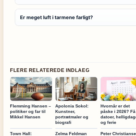
Er meget luft i tarmene farligt?
FLERE RELATEREDE INDLAEG
Flemming Hansen –
Apolonia Sokol:
Hvornår er det
politiker og far til
Kunstner,
påske i 2026? Få
Mikkel Hansen
portrætmaler og
datoer, helligdag
biografi
og ferie
Town Hall:
Zelma Feldman
Peter Christians