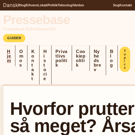
Dansk
Blog
Erhverv
Lokalt
Politik
Teknologi
Verden
Sog
Kontakt
Pressebase
Pressebase Nyhedsoverblik
GUIDER
H
O
K
H
Priva
Coo
Ny
B
T
o
je
m
o
i
tlivs
kiep
he
l
p
m
o
n
s
politi
oliti
ds
o
i
s
t
t
k
k
bre
g
c
s
a
o
v
k
ri
t
e
Hvorfor prutter
så meget? Års