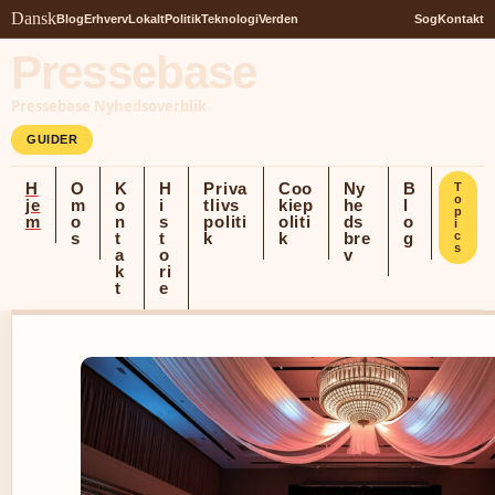
Dansk
Blog
Erhverv
Lokalt
Politik
Teknologi
Verden
Sog
Kontakt
Pressebase
Pressebase Nyhedsoverblik
GUIDER
H
O
K
H
Priva
Coo
Ny
B
T
o
je
m
o
i
tlivs
kiep
he
l
p
m
o
n
s
politi
oliti
ds
o
i
s
t
t
k
k
bre
g
c
s
a
o
v
k
ri
t
e