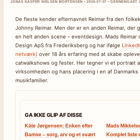
JONAS KASPER NIELSEN MORTENSEN • 2026-07-07 • GENNEMGAET 
De fleste kender efternavnet Reimar fra den folke
Johnny Reimar. Men der er en anden Reimar, der 
en helt anden scene – eventdesign. Mads Reimar d
Design ApS fra Frederiksberg og har ifølge
LinkedI
netværk)
over 18 års erfaring med at skabe oplevel
catwalkshows og fester. Her tegner vi et portræt
virksomheden og hans placering i en af Danmarks
musikfamilier.
GA IKKE GLIP AF DISSE
Käte Jørgensen: Enken efter
Mads Mikkelse
Bamse – sorg, arv og et svært
Komplet liste o