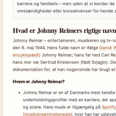
karriere og familieliv – men uden at vi kender d
omstændigheder eller konsekvenser for hende s
Hvad er Johnny Reimers rigtige nav
Johnny Reimar – entertaineren, musikeren og tv-v
den 6. maj 1944. Hans fulde navn er ifølge
Dansk W
encyklopædi)
Johnny Reimar; hans far hed Carl Re
hans mor var Gertrud Kristensen (født Svjagin). De
dokumentation for, at han nogensinde har brugt et 
Hvem er Johnny Reimar?
Johnny Reimar er en af Danmarks mest kendte
underholdningsprofiler med en karriere, der sp
og scene. Hans musik er tilgængelig på
Spotify
(musikstreamingtjeneste)
, hvor han har udgive