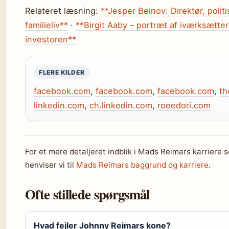
Relateret læsning:
**Jesper Beinov: Direktør, poli
familieliv**
·
**Birgit Aaby – portræt af iværksætte
investoren**
FLERE KILDER
facebook.com
,
facebook.com
,
facebook.com
,
th
linkedin.com
,
ch.linkedin.com
,
roeedori.com
For et mere detaljeret indblik i Mads Reimars karriere
henviser vi til
Mads Reimars baggrund og karriere
.
Ofte stillede spørgsmål
Hvad fejler Johnny Reimars kone?