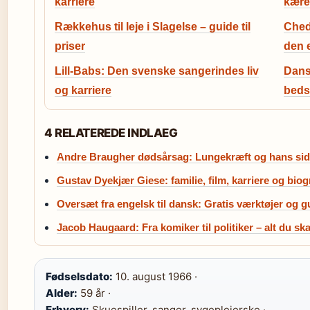
karriere
kære
Rækkehus til leje i Slagelse – guide til
Ched
priser
den 
Lill-Babs: Den svenske sangerindes liv
Dans
og karriere
beds
4 RELATEREDE INDLAEG
Andre Braugher dødsårsag: Lungekræft og hans sids
Gustav Dyekjær Giese: familie, film, karriere og biog
Oversæt fra engelsk til dansk: Gratis værktøjer og g
Jacob Haugaard: Fra komiker til politiker – alt du ska
Fødselsdato:
10. august 1966 ·
Alder:
59 år ·
Erhverv:
Skuespiller, sanger, sygeplejerske ·