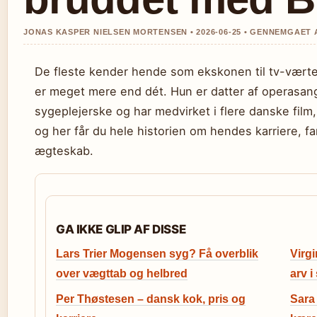
JONAS KASPER NIELSEN MORTENSEN • 2026-06-25 • GENNEMGAET 
De fleste kender hende som ekskonen til tv-vært
er meget mere end dét. Hun er datter af operasan
sygeplejerske og har medvirket i flere danske film,
og her får du hele historien om hendes karriere, f
ægteskab.
GA IKKE GLIP AF DISSE
Lars Trier Mogensen syg? Få overblik
Virg
over vægttab og helbred
arv i
Per Thøstesen – dansk kok, pris og
Sara