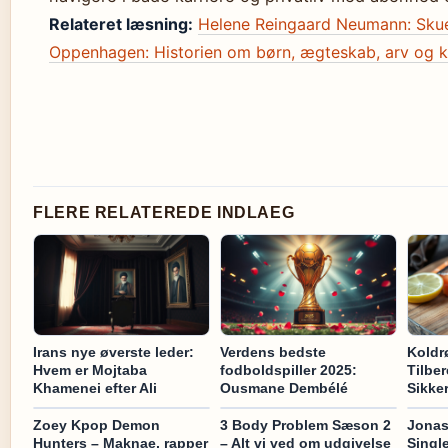
Relateret læsning:
Helene Reingaard Neumann: Skues
Oppenhagen: Historien om børn, ægteskab, arv og k
FLERE RELATEREDE INDLAEG
Irans nye øverste leder:
Verdens bedste
Koldr
Hvem er Mojtaba
fodboldspiller 2025:
Tilbe
Khamenei efter Ali
Ousmane Dembélé
Sikke
Zoey Kpop Demon
3 Body Problem Sæson 2
Jonas
Hunters – Maknae, rapper
– Alt vi ved om udgivelse
Single