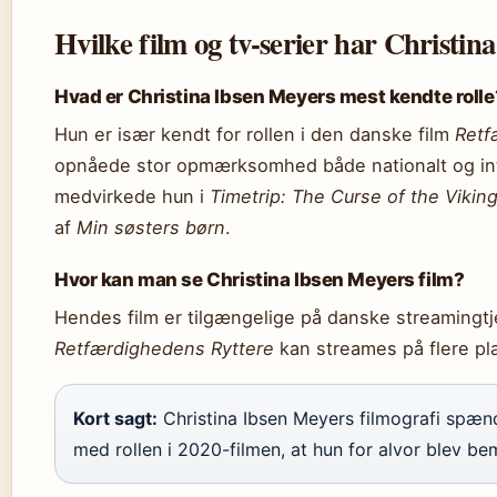
Hvilke film og tv-serier har Christin
Hvad er Christina Ibsen Meyers mest kendte rolle
Hun er især kendt for rollen i den danske film
Retf
opnåede stor opmærksomhed både nationalt og int
medvirkede hun i
Timetrip: The Curse of the Vikin
af
Min søsters børn
.
Hvor kan man se Christina Ibsen Meyers film?
Hendes film er tilgængelige på danske streamingtj
Retfærdighedens Ryttere
kan streames på flere pl
Kort sagt:
Christina Ibsen Meyers filmografi spænde
med rollen i 2020-filmen, at hun for alvor blev b