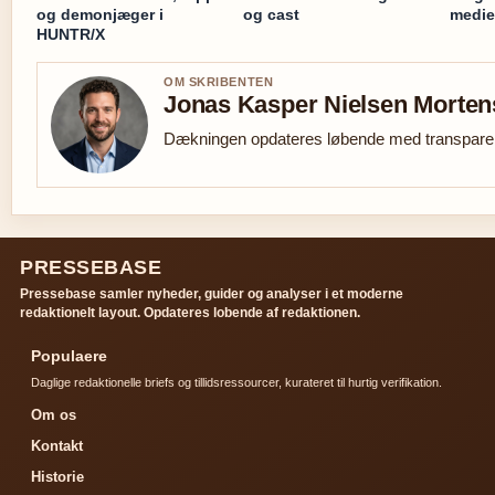
og demonjæger i
og cast
medie
HUNTR/X
OM SKRIBENTEN
Jonas Kasper Nielsen Morte
Dækningen opdateres løbende med transparent
PRESSEBASE
Pressebase samler nyheder, guider og analyser i et moderne
redaktionelt layout. Opdateres lobende af redaktionen.
Populaere
Daglige redaktionelle briefs og tillidsressourcer, kurateret til hurtig verifikation.
Om os
Kontakt
Historie