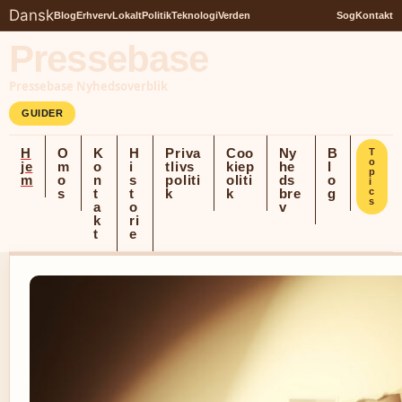
Dansk
Blog
Erhverv
Lokalt
Politik
Teknologi
Verden
Sog
Kontakt
Pressebase
Pressebase Nyhedsoverblik
GUIDER
H
O
K
H
Priva
Coo
Ny
B
T
o
je
m
o
i
tlivs
kiep
he
l
p
m
o
n
s
politi
oliti
ds
o
i
s
t
t
k
k
bre
g
c
s
a
o
v
k
ri
t
e