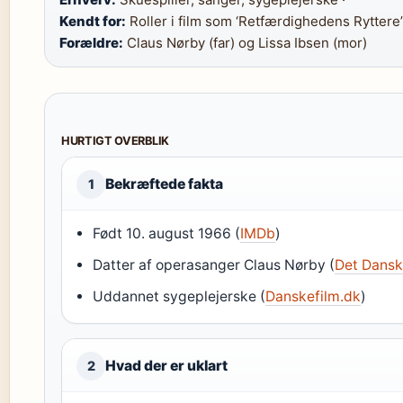
Kendt for:
Roller i film som ‘Retfærdighedens Ryttere’
Forældre:
Claus Nørby (far) og Lissa Ibsen (mor)
HURTIGT OVERBLIK
Bekræftede fakta
1
Født 10. august 1966 (
IMDb
)
Datter af operasanger Claus Nørby (
Det Danske
Uddannet sygeplejerske (
Danskefilm.dk
)
Hvad der er uklart
2