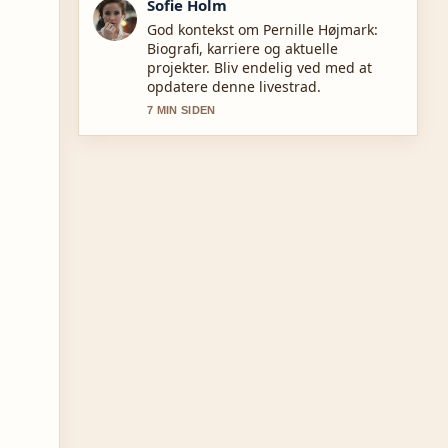
Lukas Pedersen
Daekningen af Finding Nemo:
Historie, aldersegnethed, karakterer
og modtagelse virker solid og nem at
folge.
9 MIN SIDEN