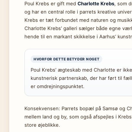
Poul Krebs er gift med
Charlotte Krebs
, som d
og har en central rolle i parrets kreative univ
Krebs er tæt forbundet med naturen og musik
Charlotte Krebs’ galleri sælger både egne vær
hende til en markant skikkelse i Aarhus’ kunstm
HVORFOR DETTE BETYDER NOGET
Poul Krebs’ ægteskab med Charlotte er ikke b
kunstnerisk partnerskab, der har ført til fæll
er omdrejningspunktet.
Konsekvensen: Parrets bopæl på Samsø og Char
mellem land og by, som også afspejles i Krebs
store øjeblikke.