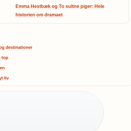
Emma Hestbæk og To sultne piger: Hele
historien om dramaet
og destinationer
e top
sen
t liv