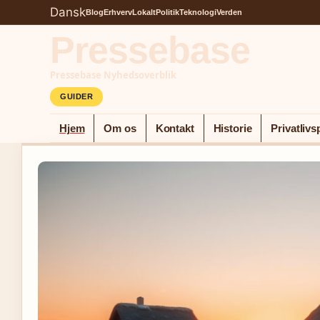
Dansk
Blog
Erhverv
Lokalt
Politik
Teknologi
Verden
Pressebase
Pressebase Nyhedsoverblik
GUIDER
Hjem
Om os
Kontakt
Historie
Privatlivsp