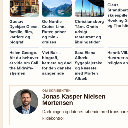
Claus
Strandber
skuespiller
Rocking Si
Gustav
Go Nordic
Christiansborg
og The Idi
Dyekjær Giese:
Cruise Line:
Tårn: Gratis
familie, film,
Ruter, priser
udsigt,
karriere og
og mini-
restaurant og
biografi
cruises
åbningstider
Helen George:
Vivi Bak –
Sara Elena
Henrik VIII
Alt du behøver
biografi,
Albæk:
Hustruer 
at vide om Call
karriere og død
Sygeplejerske
religiøs ar
the Midwife-
for den danske
og kæreste
stjernen
sangerinde
med Morten
Albæk
OM SKRIBENTEN
Jonas Kasper Nielsen
Mortensen
Dækningen opdateres løbende med transpare
kildekontrol.