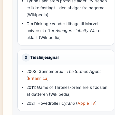
Tyrion Lannisters præcise alder i tv-serien
er ikke fastlagt – den afviger fra bøgerne
(Wikipedia)
Om Dinklage vender tilbage til Marvel-
universet efter
Avengers: Infinity War
er
uklart (Wikipedia)
Tidslinjesignal
3
2003: Gennembrud i
The Station Agent
(
Britannica
)
2011: Game of Thrones-premiere & fødslen
af datteren (Wikipedia)
2021: Hovedrolle i
Cyrano
(
Apple TV
)