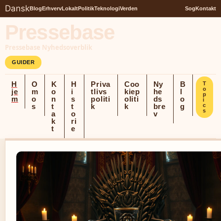
Dansk
Blog
Erhverv
Lokalt
Politik
Teknologi
Verden
Sog
Kontakt
Pressebase
Pressebase Nyhedsoverblik
GUIDER
H
O
K
H
Priva
Coo
Ny
B
T
o
je
m
o
i
tlivs
kiep
he
l
p
m
o
n
s
politi
oliti
ds
o
i
s
t
t
k
k
bre
g
c
s
a
o
v
k
ri
t
e