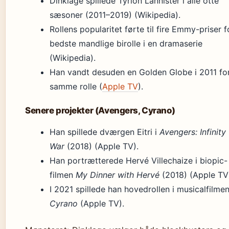
Dinklage spillede Tyrion Lannister i alle otte
sæsoner (2011–2019) (Wikipedia).
Rollens popularitet førte til fire Emmy-priser f
bedste mandlige birolle i en dramaserie
(Wikipedia).
Han vandt desuden en Golden Globe i 2011 fo
samme rolle (
Apple TV
).
Senere projekter (Avengers, Cyrano)
Han spillede dværgen Eitri i
Avengers: Infinity
War
(2018) (Apple TV).
Han portrætterede Hervé Villechaize i biopic-
filmen
My Dinner with Hervé
(2018) (Apple TV
I 2021 spillede han hovedrollen i musicalfilme
Cyrano
(Apple TV).