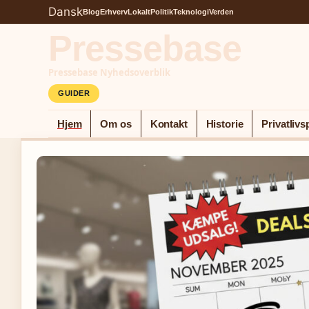
Dansk
Blog
Erhverv
Lokalt
Politik
Teknologi
Verden
Pressebase
Pressebase Nyhedsoverblik
GUIDER
Hjem
Om os
Kontakt
Historie
Privatlivsp