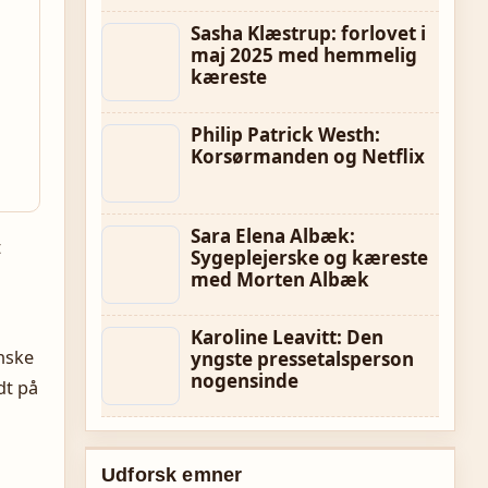
Sasha Klæstrup: forlovet i
maj 2025 med hemmelig
kæreste
Philip Patrick Westh:
Korsørmanden og Netflix
Sara Elena Albæk:
t
Sygeplejerske og kæreste
med Morten Albæk
Karoline Leavitt: Den
anske
yngste pressetalsperson
nogensinde
dt på
Udforsk emner