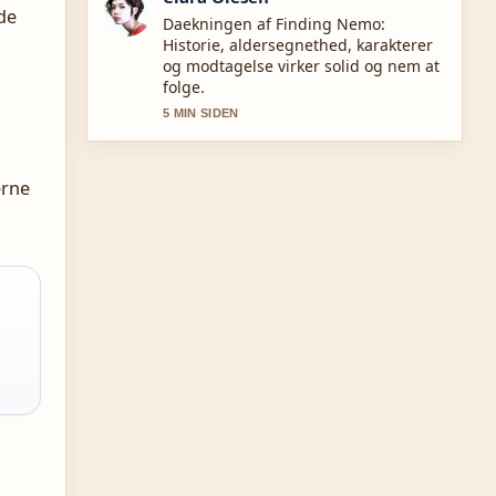
de
Starkt verificeringsarbejde omkring
Sasha Klæstrup: forlovet i maj 2025
med.... Flere medier burde skrive pa
denne made.
7 MIN SIDEN
erne