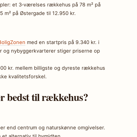
pler: et 3‑værelses rækkehus på 78 m² på
05 m² på Østergade til 12.950 kr.
BoligZonen
med en startpris på 9.340 kr. i
 og nybyggerkvarterer stiger priserne op
.000 kr. mellem billigste og dyreste rækkehus
ke kvalitetsforskel.
er bedst til rækkehus?
lejer end centrum og naturskønne omgivelser.
t alternativ til bymidten.