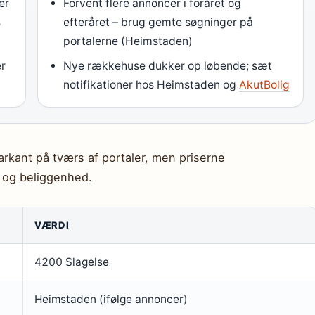
er
Forvent flere annoncer i foråret og
s
efteråret – brug gemte søgninger på
portalerne (Heimstaden)
er
Nye rækkehuse dukker op løbende; sæt
notifikationer hos Heimstaden og
AkutBolig
arkant på tværs af portaler, men priserne
e og beliggenhed.
VÆRDI
4200 Slagelse
Heimstaden (ifølge annoncer)