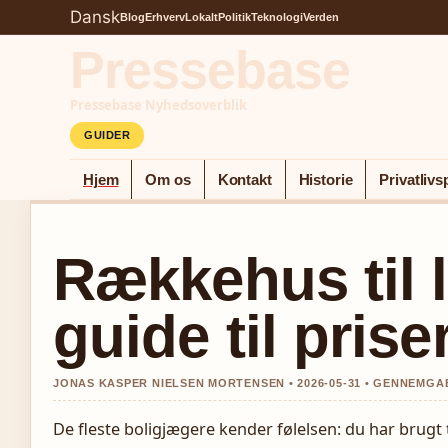
Dansk
Blog
Erhverv
Lokalt
Politik
Teknologi
Verden
Pressebase
Pressebase Nyhedsoverblik
GUIDER
Hjem
Om os
Kontakt
Historie
Privatlivsp
Rækkehus til l
guide til prise
JONAS KASPER NIELSEN MORTENSEN • 2026-05-31 • GENNEMGA
De fleste boligjægere kender følelsen: du har brugt