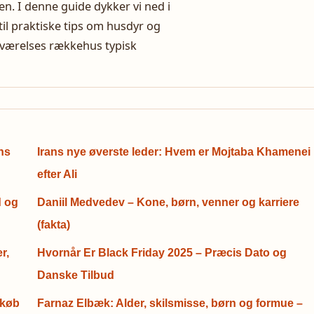
. I denne guide dykker vi ned i
 til praktiske tips om husdyr og
3‑værelses rækkehus typisk
ns
Irans nye øverste leder: Hvem er Mojtaba Khamenei
efter Ali
d og
Daniil Medvedev – Kone, børn, venner og karriere
(fakta)
r,
Hvornår Er Black Friday 2025 – Præcis Dato og
Danske Tilbud
 køb
Farnaz Elbæk: Alder, skilsmisse, børn og formue –