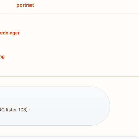
portræt
lædninger
ing
 lister 108) ·