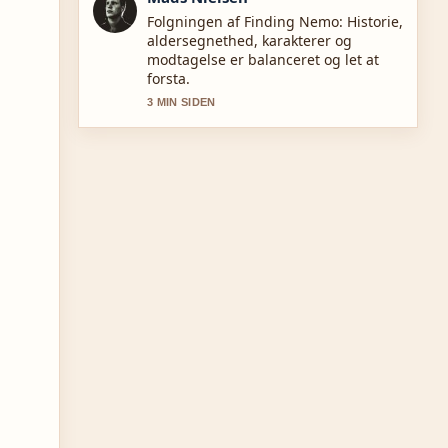
God kontekst om Sasha Klæstrup:
forlovet i maj 2025 med.... Bliv
endelig ved med at opdatere denne
livestrad.
5 MIN SIDEN