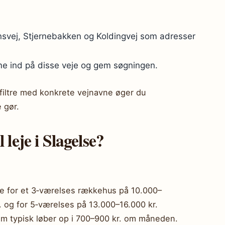
svej, Stjernebakken og Koldingvej som adresser
ome ind på disse veje og gem søgningen.
iltre med konkrete vejnavne øger du
 gør.
leje i Slagelse?
je for et 3‑værelses rækkehus på 10.000–
. og for 5‑værelses på 13.000–16.000 kr.
som typisk løber op i 700–900 kr. om måneden.