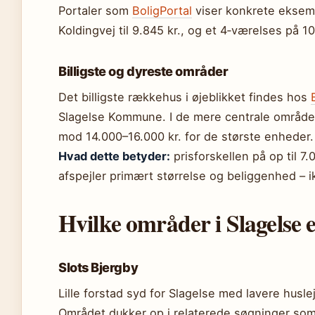
Portaler som
BoligPortal
viser konkrete eksem
Koldingvej til 9.845 kr., og et 4‑værelses på 1
Billigste og dyreste områder
Det billigste rækkehus i øjeblikket findes hos
Slagelse Kommune. I de mere centrale områder
mod 14.000–16.000 kr. for de største enheder.
Hvad dette betyder:
prisforskellen på op til 7
afspejler primært størrelse og beliggenhed – ik
Hvilke områder i Slagelse 
Slots Bjergby
Lille forstad syd for Slagelse med lavere hus
Området dukker op i relaterede søgninger som e