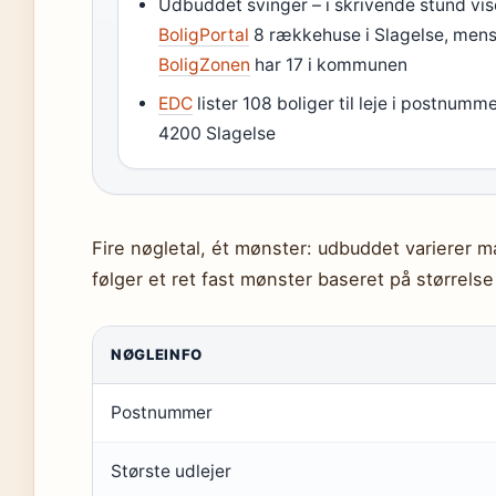
Udbuddet svinger – i skrivende stund vis
BoligPortal
8 rækkehuse i Slagelse, men
BoligZonen
har 17 i kommunen
EDC
lister 108 boliger til leje i postnumm
4200 Slagelse
Fire nøgletal, ét mønster: udbuddet varierer m
følger et ret fast mønster baseret på størrels
NØGLEINFO
Postnummer
Største udlejer