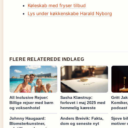
Køleskab med fryser tilbud
Lys under køkkenskabe Harald Nyborg
FLERE RELATEREDE INDLAEG
All Inclusive Rejser:
Sasha Klæstrup:
Gritt Ja
Billige rejser med børn
forlovet i maj 2025 med
Komiker,
og voksenhotel
hemmelig kæreste
podcast 
Johnny Haugaard:
Anders Breivik: Fakta,
Sjove bil
Blomsterkunstner,
dom og seneste nyt
motiver 