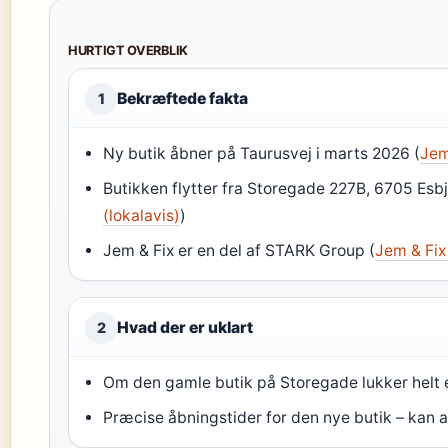
HURTIGT OVERBLIK
Bekræftede fakta
1
Ny butik åbner på Taurusvej i marts 2026 (
Jem
Butikken flytter fra Storegade 227B, 6705 Esbj
(lokalavis)
)
Jem & Fix er en del af STARK Group (
Jem & Fix
Hvad der er uklart
2
Om den gamle butik på Storegade lukker helt 
Præcise åbningstider for den nye butik – kan a