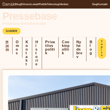
Dansk
Blog
Erhverv
Lokalt
Politik
Teknologi
Verden
Sog
Kontakt
Pressebase
Pressebase Nyhedsoverblik
GUIDER
H
O
K
H
Priva
Coo
Ny
B
T
o
je
m
o
i
tlivs
kiep
he
l
p
m
o
n
s
politi
oliti
ds
o
i
s
t
t
k
k
bre
g
c
s
a
o
v
k
ri
t
e