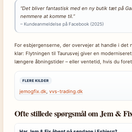
“Det bliver fantastisk med en ny butik tæt på 
nemmere at komme til.”
– Kundeanmeldelse på Facebook (2025)
For esbjergenserne, der overvejer at handle i det
klar: Flytningen til Taurusvej giver en moderniser
længere åbningstider – eller ventetid, hvis du for
FLERE KILDER
jemogfix.dk
,
vvs-trading.dk
Ofte stillede spørgsmål om Jem & Fix
Har Jem & Fix åbent på søndage i Esbjerg?