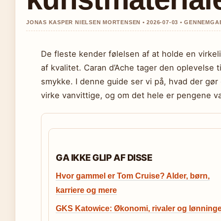
JONAS KASPER NIELSEN MORTENSEN • 2026-07-03 • GENNEMGA
De fleste kender følelsen af at holde en virke
af kvalitet. Caran d’Ache tager den oplevelse t
smykke. I denne guide ser vi på, hvad der gør
virke vanvittige, og om det hele er pengene v
GA IKKE GLIP AF DISSE
Hvor gammel er Tom Cruise? Alder, børn,
karriere og mere
GKS Katowice: Økonomi, rivaler og lønning