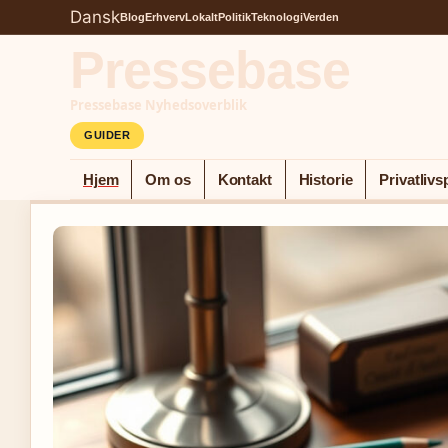
Dansk
Blog
Erhverv
Lokalt
Politik
Teknologi
Verden
Pressebase
Pressebase Nyhedsoverblik
GUIDER
Hjem
Om os
Kontakt
Historie
Privatlivsp