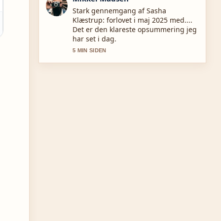
Folgningen af Pernille Højmark:
Biografi, karriere og aktuelle projekter
er balanceret og let at forsta.
7 MIN SIDEN