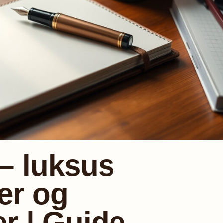
– luksus
er og
r | Guide