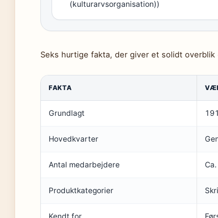
(kulturarvsorganisation))
Seks hurtige fakta, der giver et solidt overbl
FAKTA
VÆ
Grundlagt
19
Hovedkvarter
Gen
Antal medarbejdere
Ca.
Produktkategorier
Skr
Kendt for
Før