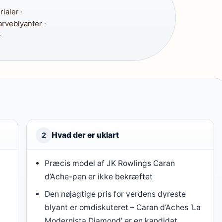
ialer ·
rveblyanter ·
·
Hvad der er uklart
2
Præcis model af JK Rowlings Caran
d’Ache-pen er ikke bekræftet
Den nøjagtige pris for verdens dyreste
blyant er omdiskuteret – Caran d’Aches ‘La
Modernista Diamond’ er en kandidat