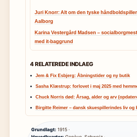
Juri Knorr: Alt om den tyske håndboldspiller
Aalborg
Karina Vestergård Madsen – socialborgmest
med it-baggrund
4 RELATEREDE INDLAEG
Jem & Fix Esbjerg: Åbningstider og ny butik
Sasha Klæstrup: forlovet i maj 2025 med hemm
Chuck Norris død: Årsag, alder og arv (opdater
Birgitte Reimer – dansk skuespillerindes liv og 
Grundlagt:
1915 ·
Hovedkvarter:
Genève, Schweiz ·