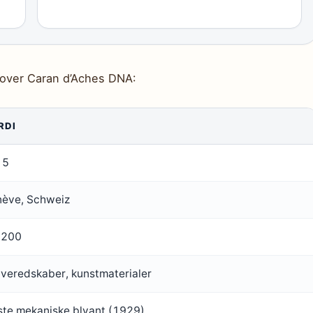
ik over Caran d’Aches DNA:
RDI
15
ève, Schweiz
 200
iveredskaber, kunstmaterialer
ste mekaniske blyant (1929)