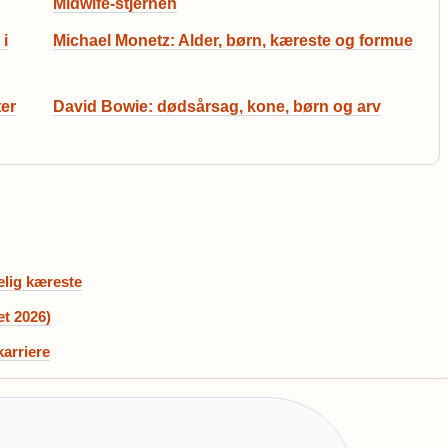
Midwife-stjernen
 i
Michael Monetz: Alder, børn, kæreste og formue
er
David Bowie: dødsårsag, kone, børn og arv
elig kæreste
et 2026)
karriere