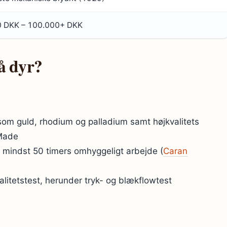
 DKK – 100.000+ DKK
å dyr?
om guld, rhodium og palladium samt højkvalitets
 Made
r mindst 50 timers omhyggeligt arbejde (
Caran
itetstest, herunder tryk- og blækflowtest