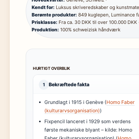
Kendt for:
Luksus skriveredskaber og kunstmater
Berømte produkter:
849 kuglepen, Luminance fa
Prisklasse:
Fra ca. 30 DKK til over 100.000 DKK 
Produktion:
100% schweizisk håndværk
HURTIGT OVERBLIK
Bekræftede fakta
1
Grundlagt i 1915 i Genève (
Homo Faber
(kulturarvsorganisation)
)
Fixpencil lanceret i 1929 som verdens
første mekaniske blyant – kilde: Homo
Faber (kulturarvsorganisation) (
Homo