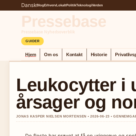
Dansk
Blog
Erhverv
Lokalt
Politik
Teknologi
Verden
Pressebase
Pressebase Nyhedsoverblik
GUIDER
Hjem
Om os
Kontakt
Historie
Privatlivsp
Leukocytter i 
årsager og no
JONAS KASPER NIELSEN MORTENSEN • 2026-06-23 • GENNEMGA
De fleste har prøvet at få en urinprøve og spek