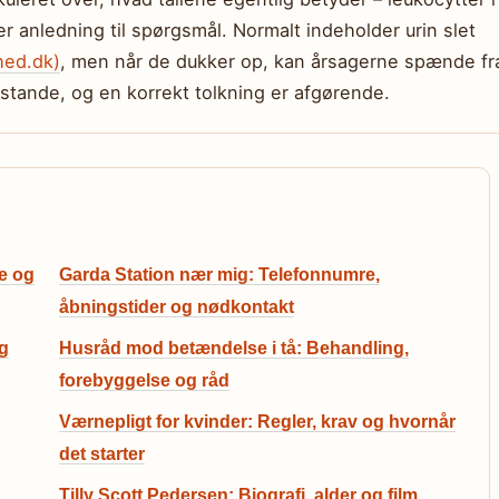
r anledning til spørgsmål. Normalt indeholder urin slet
ed.dk)
, men når de dukker op, kan årsagerne spænde fr
tilstande, og en korrekt tolkning er afgørende.
e og
Garda Station nær mig: Telefonnumre,
åbningstider og nødkontakt
og
Husråd mod betændelse i tå: Behandling,
forebyggelse og råd
Værnepligt for kvinder: Regler, krav og hvornår
det starter
Tilly Scott Pedersen: Biografi, alder og film