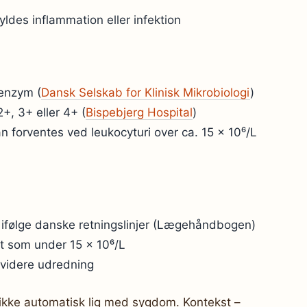
ldes inflammation eller infektion
-enzym (
Dansk Selskab for Klinisk Mikrobiologi
)
2+, 3+ eller 4+ (
Bispebjerg Hospital
)
n forventes ved leukocyturi over ca. 15 × 10⁶/L
ifølge danske retningslinjer (Lægehåndbogen)
st som under 15 × 10⁶/L
 videre udredning
r ikke automatisk lig med sygdom. Kontekst –