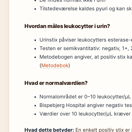
De findes normalt ikke i urin
Tilstedeværelse kaldes pyuri og kan sky
Hvordan måles leukocytter i urin?
Urinstix påviser leukocytters esterase
Testen er semikvantitativ: negativ, 1+, 
Metodebogen angiver, at positiv stix ka
(
Metodebok
)
Hvad er normalværdien?
Normalområdet er 0–10 leukocytter/µL 
Bispebjerg Hospital angiver negativ te
Værdier over 10 leukocytter/µL kræver
Hvad dette betyder:
En enkelt positiv stix e