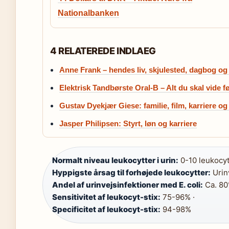
Nationalbanken
4 RELATEREDE INDLAEG
Anne Frank – hendes liv, skjulested, dagbog og
Elektrisk Tandbørste Oral-B – Alt du skal vide f
Gustav Dyekjær Giese: familie, film, karriere og
Jasper Philipsen: Styrt, løn og karriere
Normalt niveau leukocytter i urin:
0-10 leukocyt
Hyppigste årsag til forhøjede leukocytter:
Urinv
Andel af urinvejsinfektioner med E. coli:
Ca. 80
Sensitivitet af leukocyt-stix:
75-96% ·
Specificitet af leukocyt-stix:
94-98%