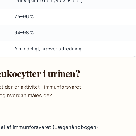
Urinvejsinfektion (80 % E. coli)
75–96 %
94–98 %
Almindeligt, kræver udredning
eukocytter i urinen?
at der er aktivitet i immunforsvaret i
, og hvordan måles de?
 del af immunforsvaret (Lægehåndbogen)