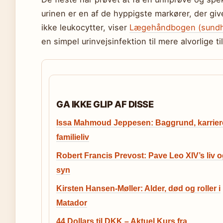
urinen er en af de hyppigste markører, der give
ikke leukocytter, viser
Lægehåndbogen (sundh
en simpel urinvejsinfektion til mere alvorlige 
GA IKKE GLIP AF DISSE
Issa Mahmoud Jeppesen: Baggrund, karrier
familieliv
Robert Francis Prevost: Pave Leo XIV’s liv 
syn
Kirsten Hansen-Møller: Alder, død og roller i
Matador
44 Dollars til DKK – Aktuel Kurs fra