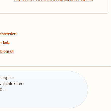
 forræderi
ør køb
 biografi
ter/µL ·
ejsinfektion ·
% ·