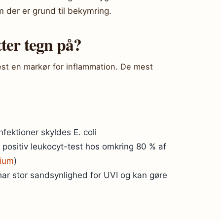
om der er grund til bekymring.
ter tegn på?
mest en markør for inflammation. De mest
fektioner skyldes E. coli
 positiv leukocyt-test hos omkring 80 % af
rium
)
er har stor sandsynlighed for UVI og kan gøre