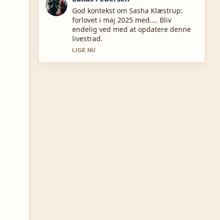
Daekningen af Pernille Højmark:
Biografi, karriere og aktuelle projekter
virker solid og nem at folge.
3 MIN SIDEN