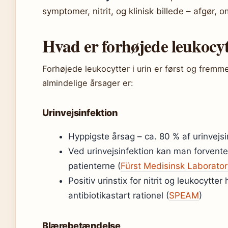
symptomer, nitrit, og klinisk billede – afgør, 
Hvad er forhøjede leukocyt
Forhøjede leukocytter i urin er først og frem
almindelige årsager er:
Urinvejsinfektion
Hyppigste årsag – ca. 80 % af urinvejsin
Ved urinvejsinfektion kan man forvente
patienterne (
Fürst Medisinsk Laborato
Positiv urinstix for nitrit og leukocytt
antibiotikastart rationel (
SPEAM
)
Blærebetændelse