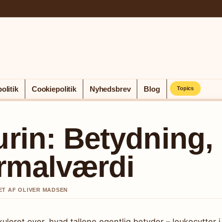
olitik
Cookiepolitik
Nyhedsbrev
Blog
Topics
urin: Betydning,
rmalværdi
ET AF OLIVER MADSEN
uleret over, hvad tallene egentlig betyder – leukocytter i