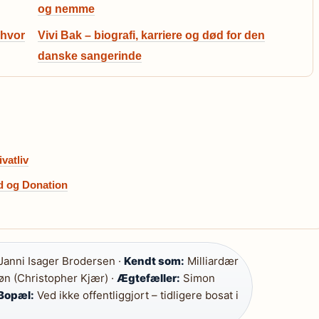
og nemme
 hvor
Vivi Bak – biografi, karriere og død for den
danske sangerinde
vatliv
d og Donation
Janni Isager Brodersen ·
Kendt som:
Milliardær
øn (Christopher Kjær) ·
Ægtefæller:
Simon
Bopæl:
Ved ikke offentliggjort – tidligere bosat i