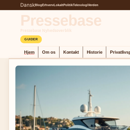
Dansk
Blog
Erhverv
Lokalt
Politik
Teknologi
Verden
Pressebase
Pressebase Nyhedsoverblik
GUIDER
Hjem
Om os
Kontakt
Historie
Privatlivsp