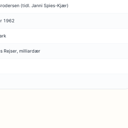
Brodersen (tidl. Janni Spies-Kjær)
er 1962
ark
es Rejser, milliardær