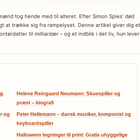
mænd tog hende med til alteret. Efter Simon Spies’ død
t at trække sig fra rampelyset. Denne artikel giver dig e
tørdatter til milliardær – og et indblik i det liv, hun lever 
og
Helene Reingaard Neumann: Skuespiller og
præst – biografi
r og
Peter Hellemann – dansk musiker, komponist og
keyboardspiller
Halloween tegninger til print: Gratis uhyggelige