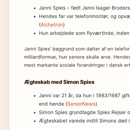
Janni Spies – født Janni Isager Broder
Hendes far var telefonmontør, og opvæk
(
Alchetron
)
Hun arbejdede som flyværtinde, inden
Janni Spies’ baggrund som datter af en telefon
milliardformue, hun senere skulle arve. Hendes v
mest markante sociale forandringer i dansk er
Ægteskab med Simon Spies
Janni var 21 år, da hun i 1983/1987 gi
end hende (
SeniorNews
)
Simon Spies grundlagde Spies Rejser 
Ægteskabet varede indtil Simons død i 