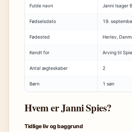
Fulde navn
Janni Isager 
Fødselsdato
19. septemb
Fødested
Herlev, Danm
Kendt for
Arving til Spi
Antal ægteskaber
2
Børn
1 søn
Hvem er Janni Spies?
Tidlige liv og baggrund