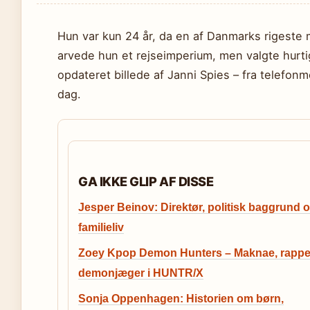
Hun var kun 24 år, da en af Danmarks rigeste 
arvede hun et rejseimperium, men valgte hurtig
opdateret billede af Janni Spies – fra telefonmon
dag.
GA IKKE GLIP AF DISSE
Jesper Beinov: Direktør, politisk baggrund 
familieliv
Zoey Kpop Demon Hunters – Maknae, rappe
demonjæger i HUNTR/X
Sonja Oppenhagen: Historien om børn,