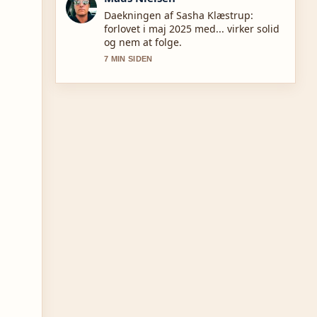
Starkt verificeringsarbejde omkring
Pernille Højmark: Biografi, karriere og
aktuelle projekter. Flere medier burde
skrive pa denne made.
9 MIN SIDEN