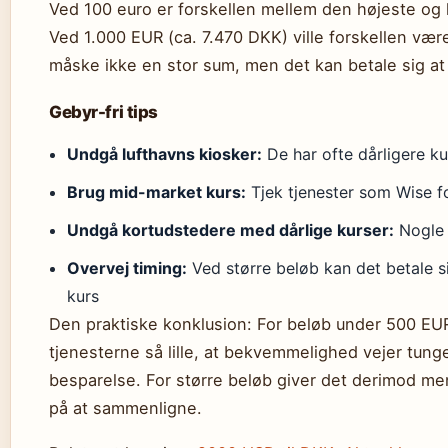
Ved 100 euro er forskellen mellem den højeste og 
Ved 1.000 EUR (ca. 7.470 DKK) ville forskellen væ
måske ikke en stor sum, men det kan betale sig a
Gebyr-fri tips
Undgå lufthavns kiosker:
De har ofte dårligere ku
Brug mid-market kurs:
Tjek tjenester som Wise fo
Undgå kortudstedere med dårlige kurser:
Nogle 
Overvej timing:
Ved større beløb kan det betale s
kurs
Den praktiske konklusion: For beløb under 500 EUR
tjenesterne så lille, at bekvemmelighed vejer tun
besparelse. For større beløb giver det derimod men
på at sammenligne.