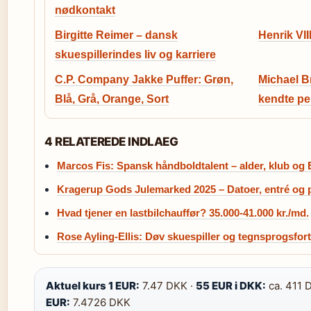
nødkontakt
Birgitte Reimer – dansk
Henrik VII
skuespillerindes liv og karriere
C.P. Company Jakke Puffer: Grøn,
Michael Br
Blå, Grå, Orange, Sort
kendte pe
4 RELATEREDE INDLAEG
Marcos Fis: Spansk håndboldtalent – alder, klub og
Kragerup Gods Julemarked 2025 – Datoer, entré og
Hvad tjener en lastbilchauffør? 35.000-41.000 kr./md.
Rose Ayling-Ellis: Døv skuespiller og tegnsprogsfort
Aktuel kurs 1 EUR:
7.47 DKK ·
55 EUR i DKK:
ca. 411 
EUR:
7.4726 DKK