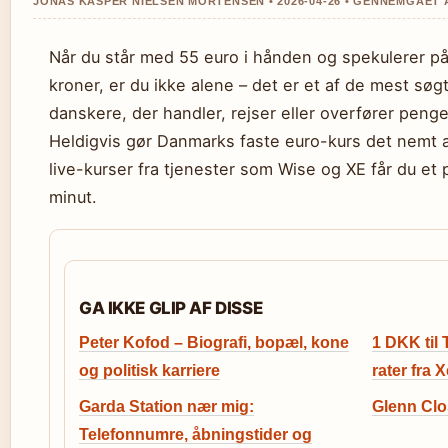
JONAS KASPER NIELSEN MORTENSEN • 2026-04-26 • GENNEMGAET
Når du står med 55 euro i hånden og spekulerer på
kroner, er du ikke alene – det er et af de mest sø
danskere, der handler, rejser eller overfører peng
Heldigvis gør Danmarks faste euro-kurs det nemt a
live-kurser fra tjenester som Wise og XE får du et 
minut.
GA IKKE GLIP AF DISSE
Peter Kofod – Biografi, bopæl, kone
1 DKK til
og politisk karriere
rater fra 
Garda Station nær mig:
Glenn Clos
Telefonnumre, åbningstider og