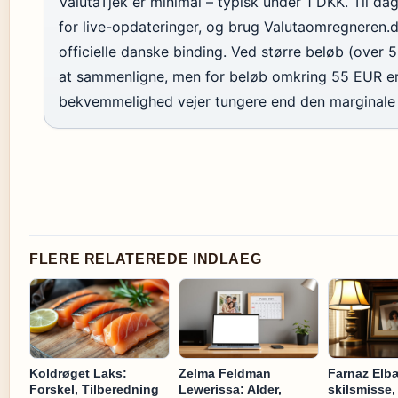
ValutaTjek er minimal – typisk under 1 DKK. Til dag
for live-opdateringer, og brug Valutaomregneren.d
officielle danske binding. Ved større beløb (over 
at sammenligne, men for beløb omkring 55 EUR er fo
bekvemmelighed vejer tungere end den marginale 
FLERE RELATEREDE INDLAEG
Koldrøget Laks:
Zelma Feldman
Farnaz Elbæ
Forskel, Tilberedning
Lewerissa: Alder,
skilsmisse,