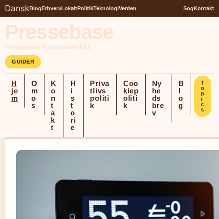
Dansk
Blog
Erhverv
Lokalt
Politik
Teknologi
Verden
Sog
Kontakt
Pressebase
Pressebase Nyhedsoverblik
GUIDER
H
O
K
H
Priva
Coo
Ny
B
T
o
je
m
o
i
tlivs
kiep
he
l
p
m
o
n
s
politi
oliti
ds
o
i
s
t
t
k
k
bre
g
c
s
a
o
v
k
ri
t
e