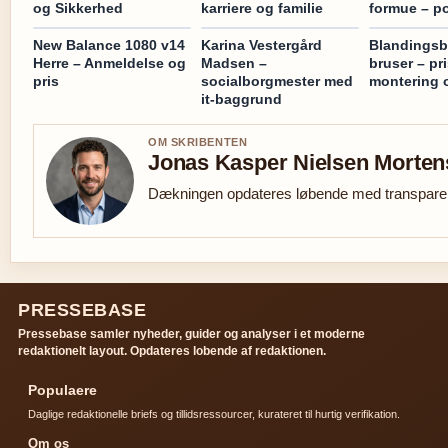
og Sikkerhed
karriere og familie
formue – po
New Balance 1080 v14
Karina Vestergård
Blandingsba
Herre – Anmeldelse og
Madsen –
bruser – pri
pris
socialborgmester med
montering 
it-baggrund
OM SKRIBENTEN
Jonas Kasper Nielsen Morte
Dækningen opdateres løbende med transparent
PRESSEBASE
Pressebase samler nyheder, guider og analyser i et moderne
redaktionelt layout. Opdateres lobende af redaktionen.
Populaere
Daglige redaktionelle briefs og tillidsressourcer, kurateret til hurtig verifikation.
Om os